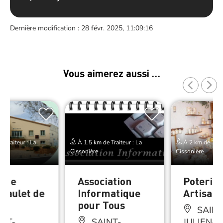
Dernière modification : 28 févr. 2025, 11:09:16
Vous aimerez aussi …
 Traiteur : La
À 1.5 km de Traiteur : La
À 2 km de Trait
Cissonière
Cissonière
e de
Association
Poterie
-Paulet de
Informatique
Artisana
on
pour Tous
SAINT
NT-
SAINT-
JULIEN-D