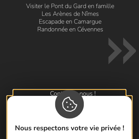
Visiter le Pont du Gard en famille
Les Arènes de Nîmes
Escapade en Camargue
Randonnée en Cévennes
Contactez-nous !
Foire aux questions
Brochures
Cartoguides et Topoguides
Nous respectons votre vie privée !
Latitude Gard