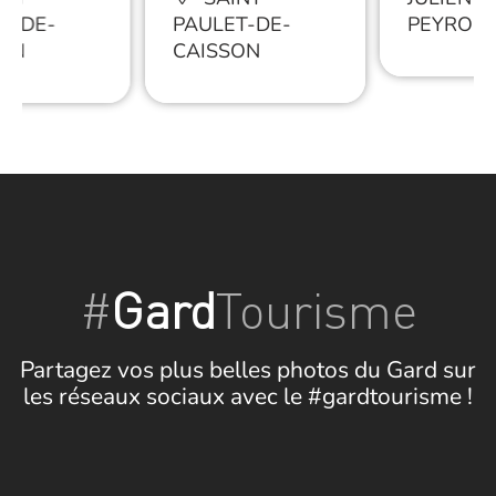
T-DE-
PAULET-DE-
PEYROL
ON
CAISSON
#
Gard
Tourisme
Partagez vos plus belles photos du Gard sur
les réseaux sociaux avec le #gardtourisme !