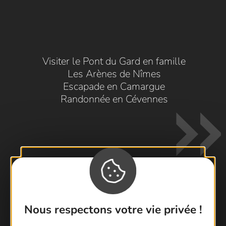
Visiter le Pont du Gard en famille
Les Arènes de Nîmes
Escapade en Camargue
Randonnée en Cévennes
Contactez-nous !
Nous respectons votre vie privée !
Foire aux questions