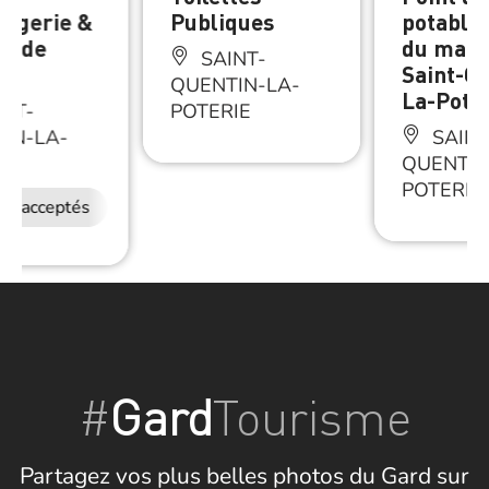
ergerie &
Publiques
potable 
on de
du marc
SAINT-
t
Saint-Qu
QUENTIN-LA-
La-Pote
NT-
POTERIE
IN-LA-
SAINT
IE
QUENTIN
POTERIE
ux acceptés
#
Gard
Tourisme
Partagez vos plus belles photos du Gard sur