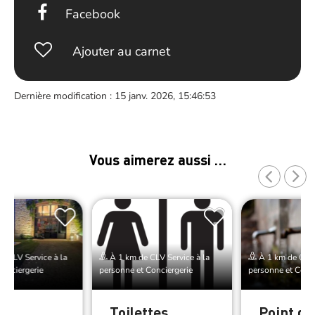
Facebook
Ajouter au carnet
Dernière modification : 15 janv. 2026, 15:46:53
Vous aimerez aussi …
e CLV Service à la
À 1 km de CLV Service à la
À 1 km de CLV 
Conciergerie
personne et Conciergerie
personne et Conci
a –
Toilettes
Point d’