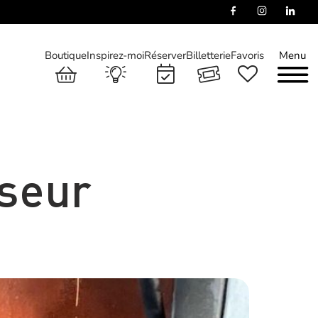
Boutique
Inspirez-moi
Réserver
Billetterie
Favoris
Menu
sseur