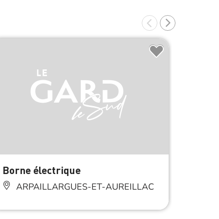
À 2 km de 
Borne électrique
Y.O2 
ARPAILLARGUES-ET-AUREILLAC
UZ