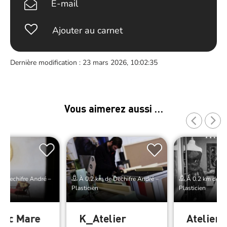
E-mail
Ajouter au carnet
Dernière modification : 23 mars 2026, 10:02:35
Vous aimerez aussi …
e Dechifre André –
À 0.2 km de Dechifre André –
À 0.2 km de De
Plasticien
Plasticien
Luc Mare
K_Atelier
Atelier 