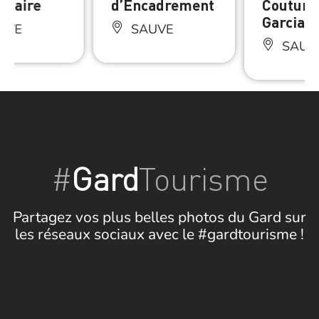
inaire
d’Encadrement
Couture
Garcia
UVE
SAUVE
SAUV
#
Gard
Tourisme
Partagez vos plus belles photos du Gard sur
les réseaux sociaux avec le #gardtourisme !