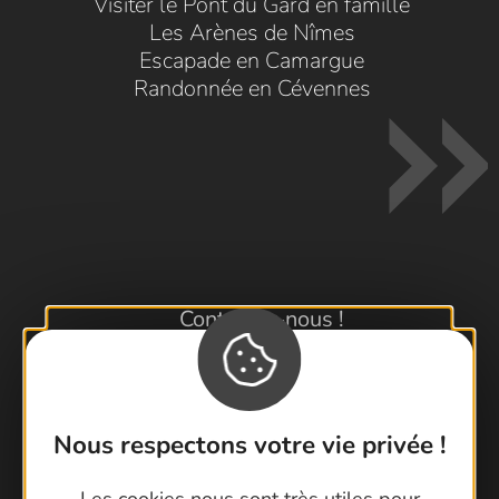
Visiter le Pont du Gard en famille
Les Arènes de Nîmes
Escapade en Camargue
Randonnée en Cévennes
Contactez-nous !
Foire aux questions
Brochures
Cartoguides et Topoguides
Nous respectons votre vie privée !
Latitude Gard
Les cookies nous sont très utiles pour