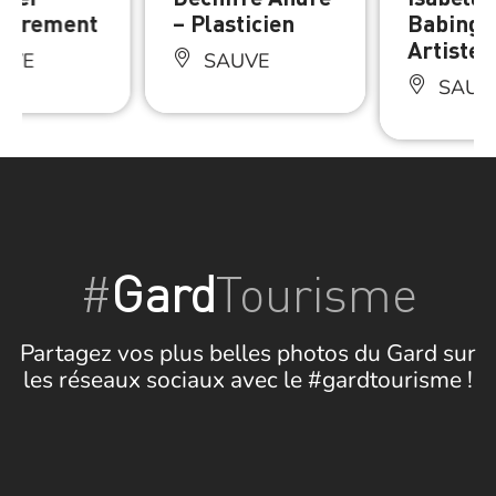
adrement
– Plasticien
Babingt
Artiste 
UVE
SAUVE
SAUV
#
Gard
Tourisme
Partagez vos plus belles photos du Gard sur
les réseaux sociaux avec le #gardtourisme !