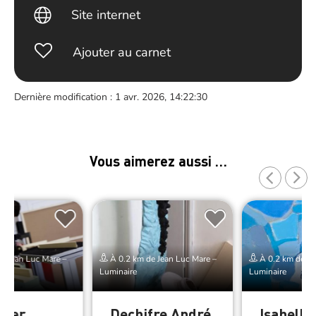
Site internet
Ajouter au carnet
Dernière modification : 1 avr. 2026, 14:22:30
Vous aimerez aussi …
e Jean Luc Mare –
À 0.2 km de Jean Luc Mare –
À 0.2 km de Je
Luminaire
Luminaire
lier
Dechifre André
Isabelle