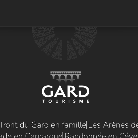
e Pont du Gard en famille
Les Arènes d
ade en Camargue
Randonnée en Céve