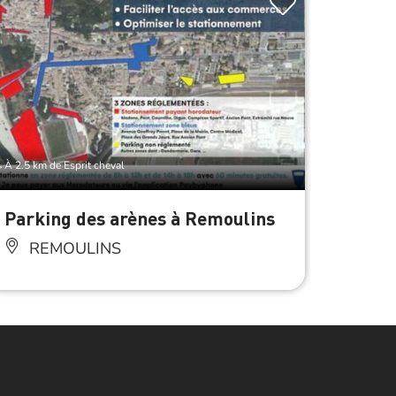
À 2.5 km de Esprit cheval
À 2.5 km d
Parking des arènes à Remoulins
Les P
REMOULINS
RE