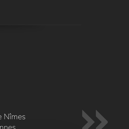
e Nîmes
nnes