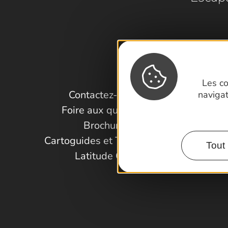
Les co
Contactez-nous !
naviga
Foire aux questions
Brochures
Cartoguides et Topoguides
Tout 
Latitude Gard