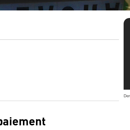
Der
 paiement