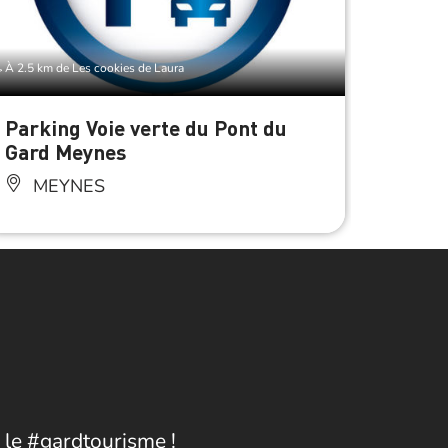
À 2.5 km de Les cookies de Laura
À 2.5 km d
Parking Voie verte du Pont du
Parki
Gard Meynes
Gard 
MEYNES
ME
 le #gardtourisme !