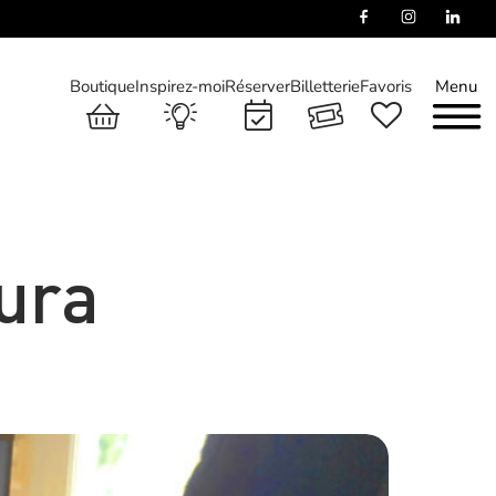
Boutique
Inspirez-moi
Réserver
Billetterie
Favoris
Menu
ura