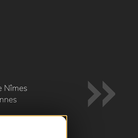
e Nîmes
nnes