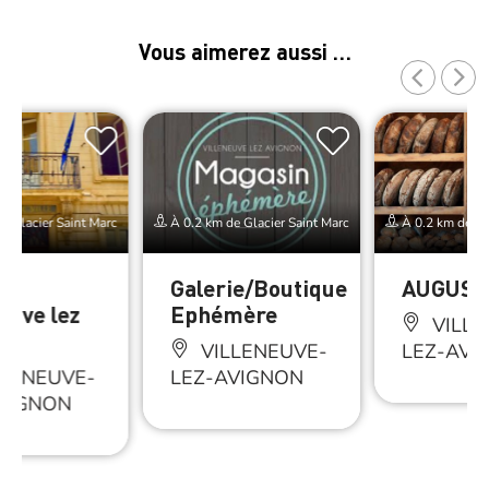
Vous aimerez aussi …
e Glacier Saint Marc
À 0.2 km de Glacier Saint Marc
À 0.2 km de Gla
e
Galerie/Boutique
AUGUST
euve lez
Ephémère
VILLE
on
VILLENEUVE-
LEZ-AVI
LENEUVE-
LEZ-AVIGNON
VIGNON