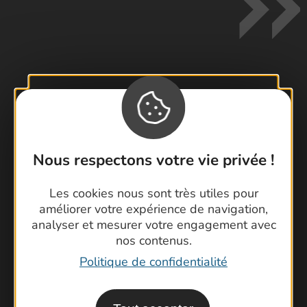
Contactez-nous !
Foire aux questions
Brochures
Nous respectons votre vie privée !
Cartoguides et Topoguides
Latitude Gard
Les cookies nous sont très utiles pour
améliorer votre expérience de navigation,
analyser et mesurer votre engagement avec
nos contenus.
Politique de confidentialité