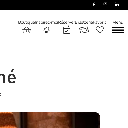
Boutique
Inspirez-moi
Réserver
Billetterie
Favoris
Menu
hé
S