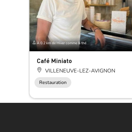
À 0.2 km de Hiver comme & thé
Café Miniato
VILLENEUVE-LEZ-AVIGNON
Restauration