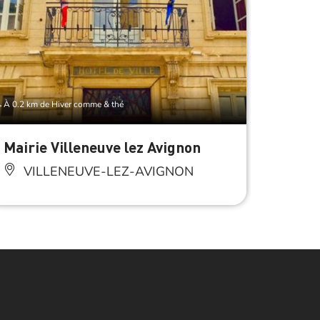
À 0.2 km de Hiver comme & thé
À 0.2 km 
Mairie Villeneuve lez Avignon
Galer
VILLENEUVE-LEZ-AVIGNON
VI