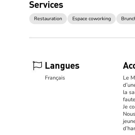
Services
Restauration
Espace coworking
Brunc
Langues
Acc
Français
Le M
d’un
la s
faute
Je co
Nous
jeun
d’ha