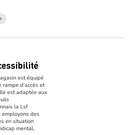
h
essibilité
agasin est équipé
e rampe d’accès et
alle est adaptée aux
uils
nnais la Lsf
 employons des
es en situation
ndicap mental,