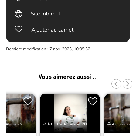
Site internet
Ajouter au carnet
Dernière modification : 7 nov. 2023, 10:05:32
Vous aimerez aussi …
e L’Atelier ZN
À 0.3 km de L’Atelier ZN
À 0.3 km de L’A