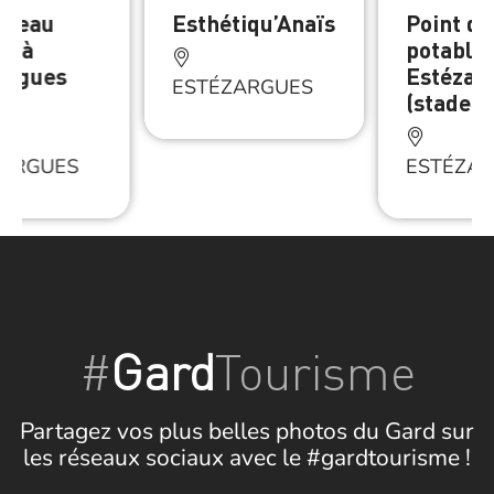
 d’eau
Esthétiqu’Anaïs
Point d’
le à
potable
argues
Estézar
ESTÉZARGUES
e)
(stade)
ZARGUES
ESTÉZA
#
Gard
Tourisme
Partagez vos plus belles photos du Gard sur
les réseaux sociaux avec le #gardtourisme !