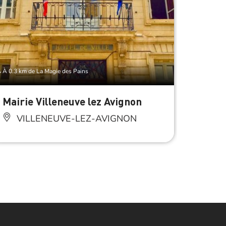
À 0.3 km de La Magie des Pains
À 0.3 km d
Mairie Villeneuve lez Avignon
Galer
VILLENEUVE-LEZ-AVIGNON
VI