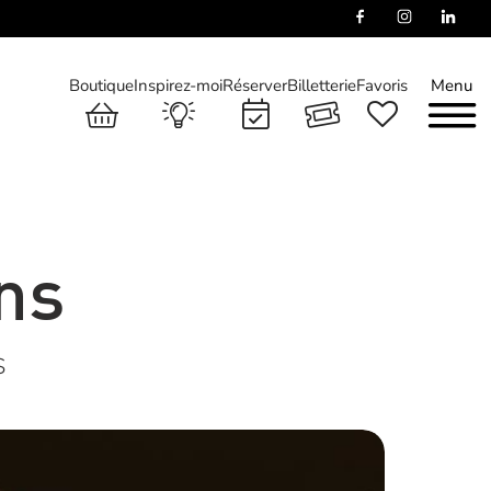
Boutique
Inspirez-moi
Réserver
Billetterie
Favoris
Menu
ns
S