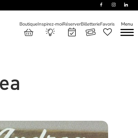
Boutique
Inspirez-moi
Réserver
Billetterie
Favoris
Menu
rea