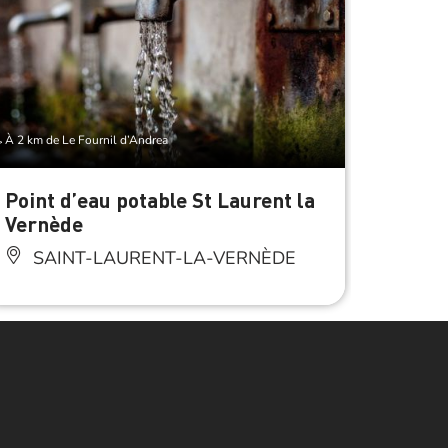
À 2 km de Le Fournil d’Andrea
À 2 km de 
Point d’eau potable St Laurent la
Parki
Vernède
Vern
SAINT-LAURENT-LA-VERNÈDE
SA