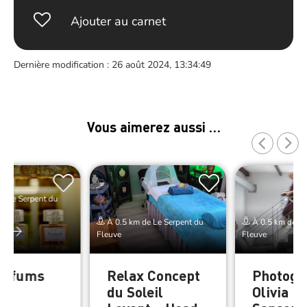
Ajouter au carnet
Dernière modification : 26 août 2024, 13:34:49
Vous aimerez aussi …
e Le Serpent du
À 0.5 km de Le Serpent du
À 0.5 km de Le
er
Fleuve
Fleuve
arfums
Relax Concept
Photogr
ge
du Soleil
Olivia B