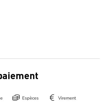
 paiement
ue
Espèces
Virement