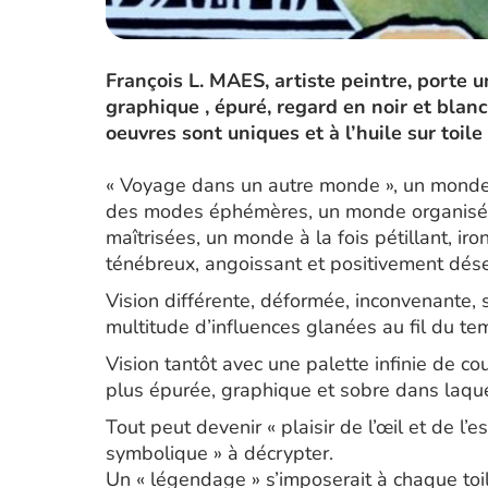
François L. MAES, artiste peintre, porte 
graphique , épuré, regard en noir et blanc
oeuvres sont uniques et à l’huile sur toile
« Voyage dans un autre monde », un monde en
des modes éphémères, un monde organisé 
maîtrisées, un monde à la fois pétillant, iro
ténébreux, angoissant et positivement dés
Vision différente, déformée, inconvenante, 
multitude d’influences glanées au fil du t
Vision tantôt avec une palette infinie de c
plus épurée, graphique et sobre dans laquel
Tout peut devenir « plaisir de l’œil et de l’e
symbolique » à décrypter.
Un « légendage » s’imposerait à chaque toil