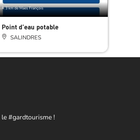
À 3 km de Maes François
Point d’eau potable
Toile
SALINDRES
SA
 le #gardtourisme !