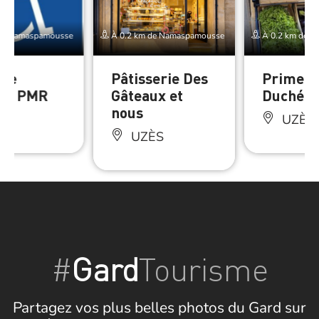
de Namaspamousse
À 0.2 km de Namaspamousse
À 0.2 km de 
 de
Pâtisserie Des
Primeur
ng PMR
Gâteaux et
Duché
nous
ÈS
UZÈS
UZÈS
#
Gard
Tourisme
Partagez vos plus belles photos du Gard sur