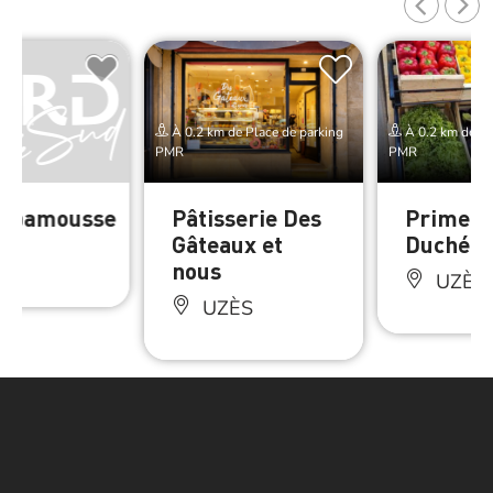
À 0.2 km de Place de parking
À 0.2 km de Pl
PMR
PMR
spamousse
Pâtisserie Des
Primeur
Gâteaux et
Duché
ÈS
nous
UZÈS
UZÈS