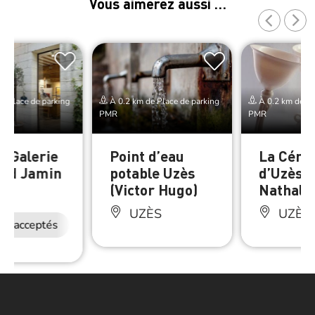
Vous aimerez aussi …
e Place de parking
À 0.2 km de Place de parking
À 0.2 km de Pl
PMR
PMR
r Galerie
Point d’eau
La Céra
vid Jamin
potable Uzès
d’Uzès p
(Victor Hugo)
Nathali
ÈS
UZÈS
UZÈS
ux acceptés