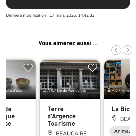
Dernière modification : 17 mars 2026, 14:42:32
Vous aimerez aussi …
e Point d’eau
À 0.7 km de Point d’eau
À 0.7 km de Po
r de
Terre
La Bicyc
mique
d’Argence
BEAU
oise
Tourisme
rd
Animaux 
BEAUCAIRE