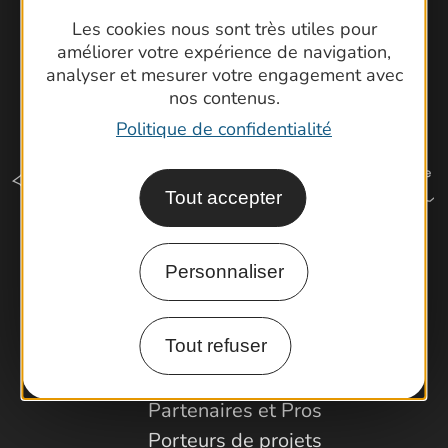
Les cookies nous sont très utiles pour
améliorer votre expérience de navigation,
analyser et mesurer votre engagement avec
nos contenus.
Politique de confidentialité
Tout accepter
Comment venir ?
Personnaliser
Tout refuser
Espace Pro
Observatoire
Partenaires et Pros
Porteurs de projets