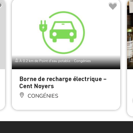
À 0.2 km de Point d’eau potable – Congénies
Borne de recharge électrique –
Cent Noyers
CONGÉNIES