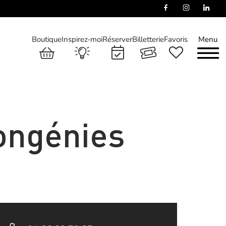
Boutique
Inspirez-moi
Réserver
Billetterie
Favoris
Menu
Congénies