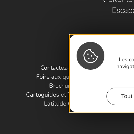
Escap
Les co
naviga
Contactez-nous !
Foire aux questions
Brochures
Cartoguides et Topoguides
Tout 
Latitude Gard