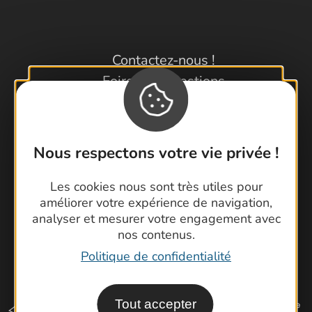
Contactez-nous !
Foire aux questions
Brochures
Cartoguides et Topoguides
Latitude Gard
Nous respectons votre vie privée !
Les cookies nous sont très utiles pour
améliorer votre expérience de navigation,
analyser et mesurer votre engagement avec
nos contenus.
Politique de confidentialité
Tout accepter