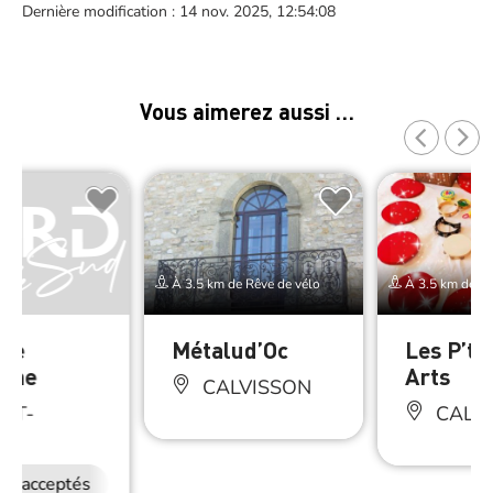
Dernière modification : 14 nov. 2025, 12:54:08
Vous aimerez aussi …
À 3.5 km de Rêve de vélo
À 3.5 km de Rê
lte
Métalud’Oc
Les P’ti
nne
Arts
CALVISSON
NT-
CALV
SY
ux acceptés