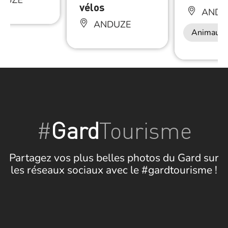
DUZE
vélos
ANDU
ANDUZE
Animaux 
#
Gard
Tourisme
Partagez vos plus belles photos du Gard sur
les réseaux sociaux avec le #gardtourisme !