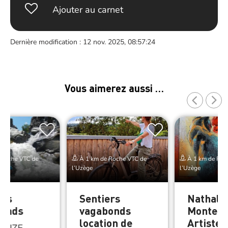
Ajouter au carnet
Dernière modification : 12 nov. 2025, 08:57:24
Vous aimerez aussi …
 Roche VTC de
À 1 km de Roche VTC de
À 1 km de Roc
l’Uzège
l’Uzège
ers
Sentiers
Nathali
bonds
vagabonds
Montel 
location de
Artiste 