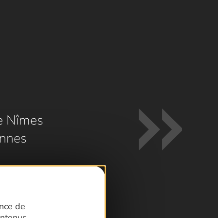
e Nîmes
nnes
ence de
ntenus.