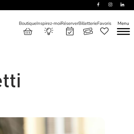
Boutique
Inspirez-moi
Réserver
Billetterie
Favoris
Menu
tti