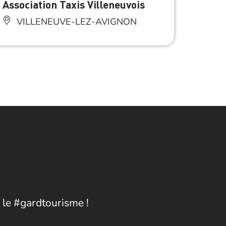
Association Taxis Villeneuvois
Taxi 
VILLENEUVE-LEZ-AVIGNON
VI
 le #gardtourisme !