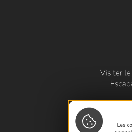
Visiter l
Escap
Les co
naviga