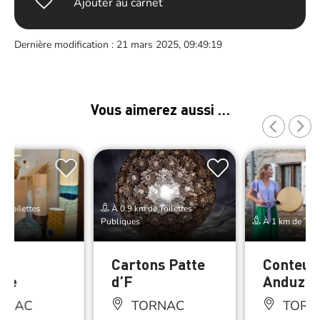
Ajouter au carnet
Dernière modification : 21 mars 2025, 09:49:19
Vous aimerez aussi …
e Toilettes
À 0.9 km de Toilettes
Publiques
À 1 km de Toil
de
Cartons Patte
Conteus
ère
d’F
Anduze 
RNAC
TORNAC
TORN