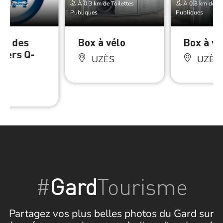
e Toilettes
À 0.3 km de Toilettes
À 0.3 km de Toi
Publiques
Publiques
ng des
Box à vélo
Box à vé
liers Q-
UZÈS
UZÈS
ÈS
#
Gard
Tourisme
Partagez vos plus belles photos du Gard sur