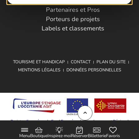
Observatoire
Partenaires et Pros
Porteurs de projets
Labels et classements
TOURISME ET HANDICAP
CONTACT
PLAN DU SITE
MENTIONS LÉGALES
DONNÉES PERSONNELLES
Projet cofinancé par le Fond Européen de Développement Régional
Menu
Boutique
Inspirez-moi
Réserver
Billetterie
Favoris