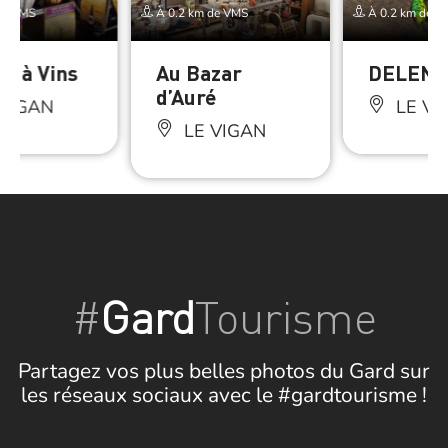
de VMS
À 0.2 km de VMS
À 0.2 km de V
ve à Vins
Au Bazar
DELEN
d’Auré
VIGAN
LE VI
LE VIGAN
#
Gard
Tourisme
Partagez vos plus belles photos du Gard sur
les réseaux sociaux avec le #gardtourisme !