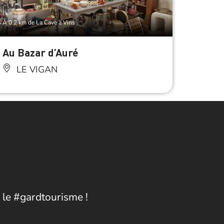
À 0.2 km de La Cave à Vins
À 0.2 km d
Au Bazar d’Auré
Bouch
LE VIGAN
LE
 le #gardtourisme !