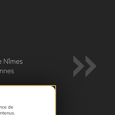
e Nîmes
nnes
ence de
ntenus.