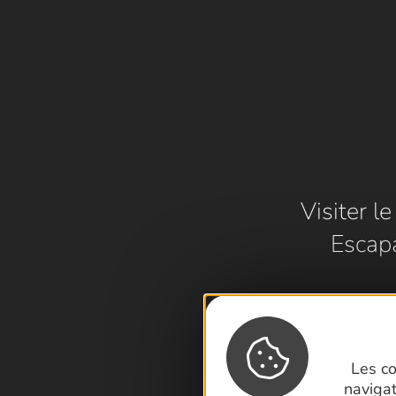
Visiter l
Escap
Les co
naviga