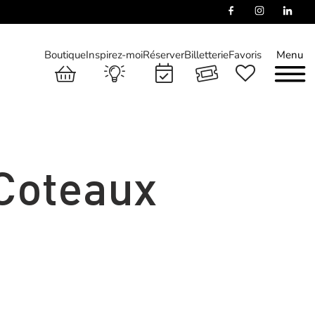
Boutique
Inspirez-moi
Réserver
Billetterie
Favoris
Menu
Coteaux