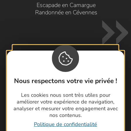
Escapade en Camargue
Randonnée en Cévennes
Contactez-nous !
Nous respectons votre vie privée !
Foire aux questions
Brochures
Les cookies nous sont très utiles pour
Cartoguides et Topoguides
améliorer votre expérience de navigation,
Latitude Gard
analyser et mesurer votre engagement avec
nos contenus.
Politique de confidentialité