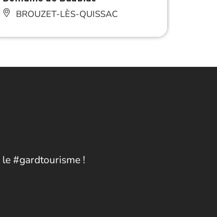
BROUZET-LÈS-QUISSAC
BR
Anima
 le #gardtourisme !