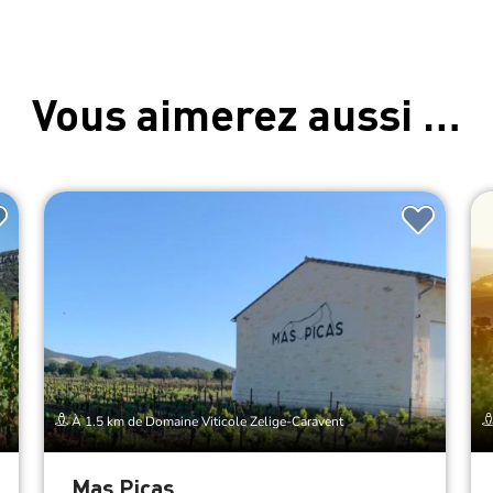
Vous aimerez aussi …
À 1.5 km de Domaine Viticole Zelige-Caravent
Mas Picas