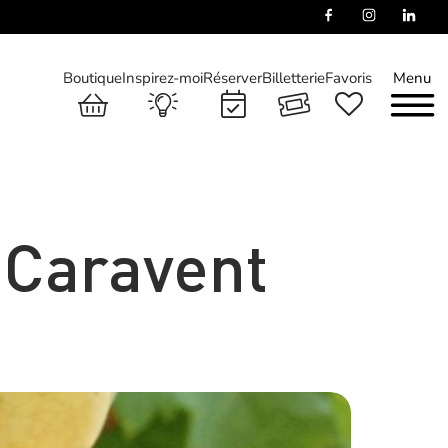
Boutique
Inspirez-moi
Réserver
Billetterie
Favoris
Menu
-Caravent