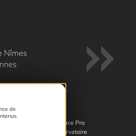
e Nîmes
nnes
ence de
ntenus.
Espace Pro
Observatoire