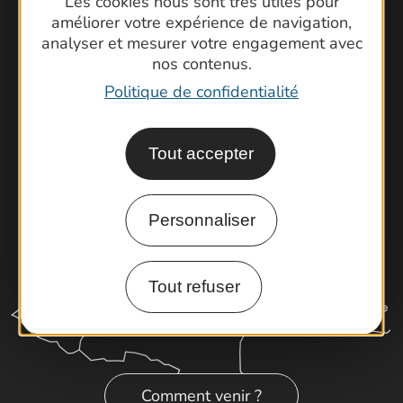
Les cookies nous sont très utiles pour
Foire aux questions
améliorer votre expérience de navigation,
analyser et mesurer votre engagement avec
Brochures
nos contenus.
Cartoguides et Topoguides
Politique de confidentialité
Latitude Gard
Tout accepter
Personnaliser
Tout refuser
Comment venir ?