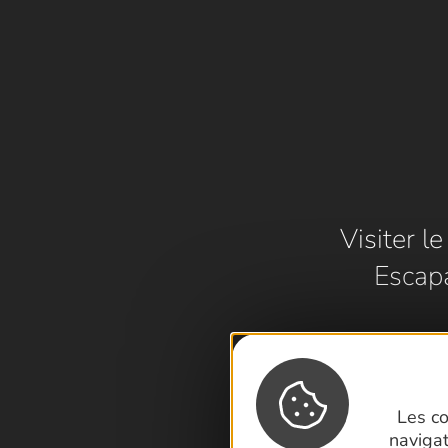
Visiter l
Escap
Les co
naviga