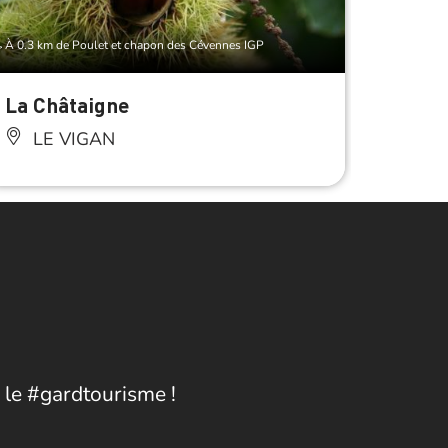
À 0.3 km de Poulet et chapon des Cévennes IGP
À 0.3 km d
La Châtaigne
La Po
LE VIGAN
LE
 le #gardtourisme !