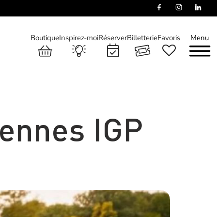
Boutique
Inspirez-moi
Réserver
Billetterie
Favoris
Menu
vennes IGP