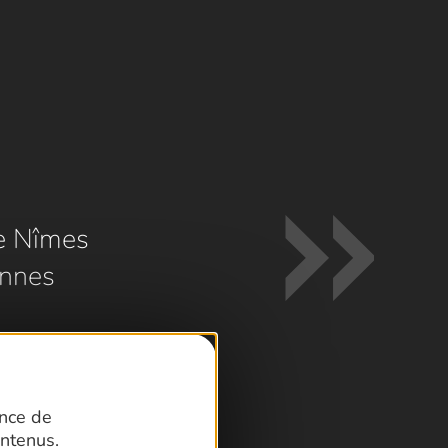
e Nîmes
nnes
ence de
ntenus.