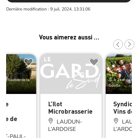
Dernière modification : 9 juil. 2024, 13:31:06
Vous aimerez aussi …
e La Bastide de la
À 2 km de La B
Goutte
ine
L’Ilot
Syndicat
le
Microbrasserie
Vins de
ne de
LAUDUN-
LAUD
es
L’ARDOISE
L’ARDOI
NT-PAUL-