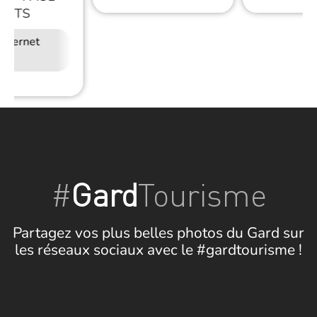
ONTS
Internet
#
Gard
Tourisme
Partagez vos plus belles photos du Gard sur
les réseaux sociaux avec le #gardtourisme !