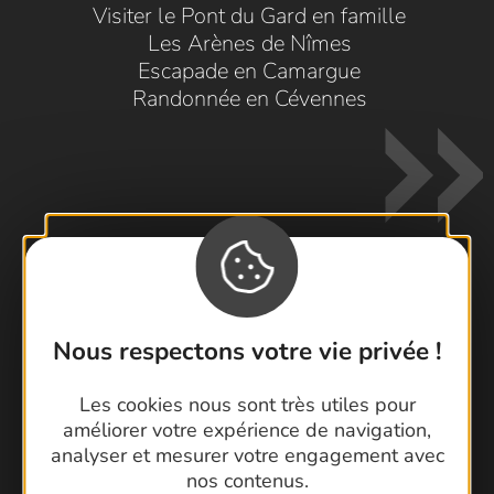
Visiter le Pont du Gard en famille
Les Arènes de Nîmes
Escapade en Camargue
Randonnée en Cévennes
Contactez-nous !
Nous respectons votre vie privée !
Foire aux questions
Brochures
Les cookies nous sont très utiles pour
Cartoguides et Topoguides
améliorer votre expérience de navigation,
analyser et mesurer votre engagement avec
Latitude Gard
nos contenus.