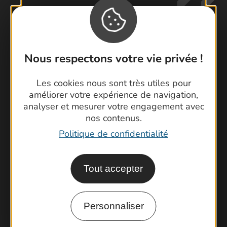
Nous respectons votre vie privée !
Contactez-nous !
Foire aux questions
Les cookies nous sont très utiles pour
Brochures
améliorer votre expérience de navigation,
Cartoguides et Topoguides
analyser et mesurer votre engagement avec
nos contenus.
Latitude Gard
Politique de confidentialité
Tout accepter
Personnaliser