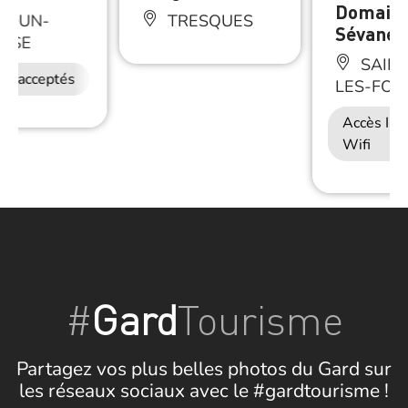
Domaine
UDUN-
TRESQUES
Sévanes
OISE
SAINT
ux acceptés
LES-FON
Accès Int
Wifi
#
Gard
Tourisme
Partagez vos plus belles photos du Gard sur
les réseaux sociaux avec le #gardtourisme !