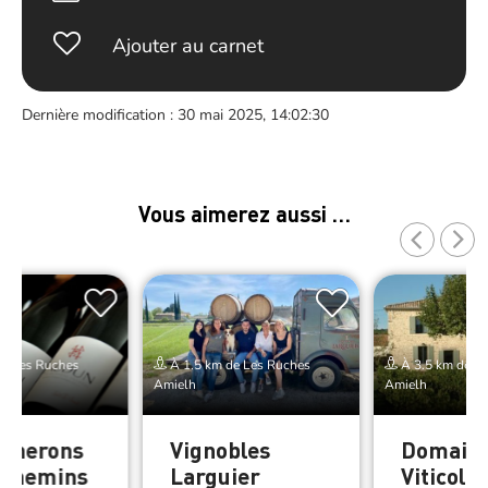
Ajouter au carnet
Dernière modification : 30 mai 2025, 14:02:30
Vous aimerez aussi …
de Les Ruches
À 1.5 km de Les Ruches
À 3.5 km de L
Amielh
Amielh
ignerons
Vignobles
Domain
 Chemins
Larguier
Viticole