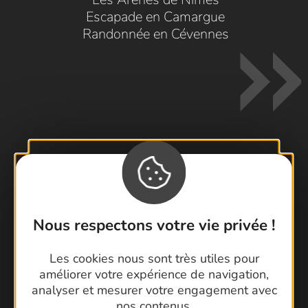
Escapade en Camargue
Randonnée en Cévennes
Contactez-nous !
Foire aux questions
Brochures
Nous respectons votre vie privée !
Cartoguides et Topoguides
Latitude Gard
Les cookies nous sont très utiles pour
améliorer votre expérience de navigation,
analyser et mesurer votre engagement avec
nos contenus.