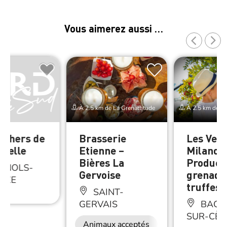
Vous aimerez aussi …
À 2.5 km de La Grenattitude
À 2.5 km de La
uchers de
Brasserie
Les Ver
itelle
Etienne –
Milanoa
Bières La
Product
GNOLS-
Gervoise
grenade
ÈZE
truffes
SAINT-
GERVAIS
BAGN
SUR-CÈZ
Animaux acceptés