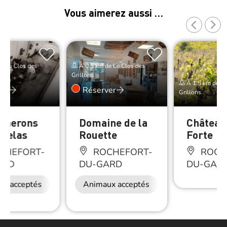
Vous aimerez aussi …
e Le Clos des
À 0.5 km de Le Clos des
Grillons
À 1.5 km de Le
er
Réserver
Grillons
ignerons
Domaine de la
Château
stelas
Rouette
Forte
CHEFORT-
ROCHEFORT-
ROCH
ARD
DU-GARD
DU-GAR
ux acceptés
Animaux acceptés