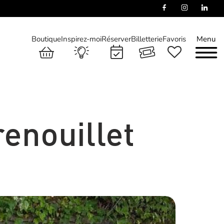
Boutique
Inspirez-moi
Réserver
Billetterie
Favoris
Menu
enouillet