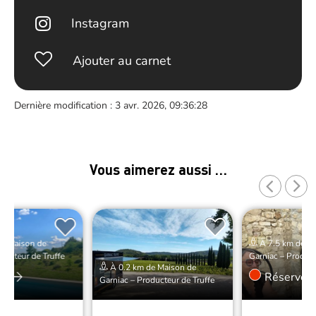
Instagram
Ajouter au carnet
Dernière modification : 3 avr. 2026, 09:36:28
Vous aimerez aussi …
de Maison de
À 7.5 km de Ma
ducteur de Truffe
Garniac – Product
À 0.2 km de Maison de
er
Réserver
Garniac – Producteur de Truffe