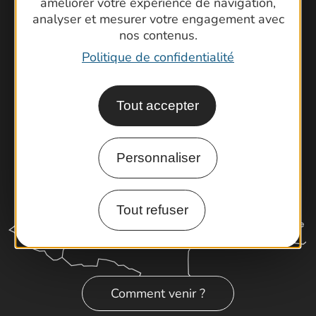
améliorer votre expérience de navigation,
Brochures
analyser et mesurer votre engagement avec
nos contenus.
Cartoguides et Topoguides
Politique de confidentialité
Latitude Gard
Tout accepter
Personnaliser
Tout refuser
Comment venir ?