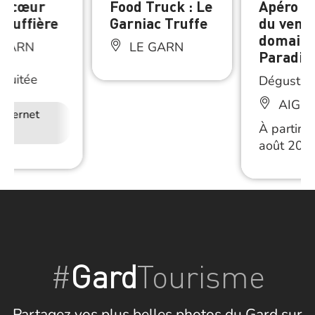
au cœur
Food Truck : Le
Apéro T
truffière
Garniac Truffe
du vendr
domaine
 GARN
LE GARN
Paradis
Nuitée
Dégustat
AIGU
Internet
Restauration
À partir 
août 202
#
Gard
Tourisme
Partagez vos plus belles photos du Gard sur