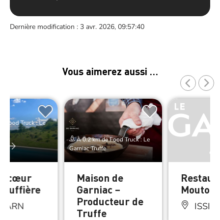
Dernière modification : 3 avr. 2026, 09:57:40
Vous aimerez aussi …
e Food Truck : Le
e
À 0.2 km de Food Truck : Le
er
Garniac Truffe
au cœur
Maison de
Restaura
truffière
Garniac –
Mouton 
Producteur de
 GARN
ISSIR
Truffe