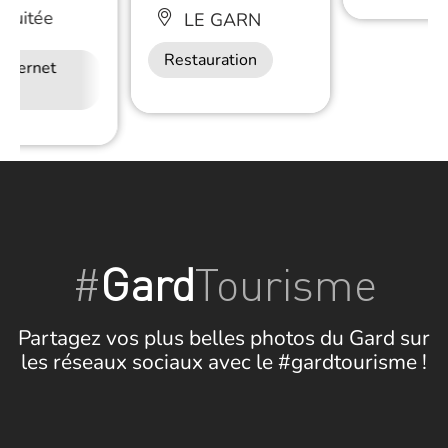
Nuitée
LE GARN
Restauration
Internet
Restauration
#
Gard
Tourisme
Partagez vos plus belles photos du Gard sur
les réseaux sociaux avec le #gardtourisme !