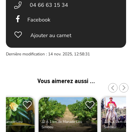
04 66 63 15 34
Facebook
Ajouter au carnet
Dernière modification : 14 nov. 2025, 12:58:31
Vous aimerez aussi …
de Manade Lou
À 1 km de Manade Lou
À 3.5 km de M
Simbeü
Simbeü