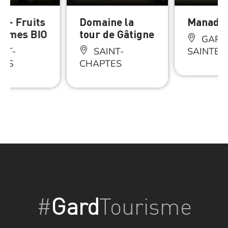
p – Fruits
Domaine la
Manade 
gumes BIO
tour de Gâtigne
GARR
NT-
SAINT-
SAINTE-
TES
CHAPTES
#
Gard
Tourisme