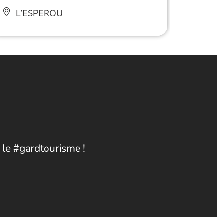
L’ESPEROU
L’
 le #gardtourisme !