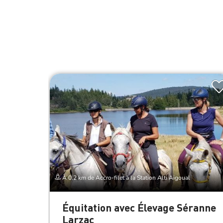
À 0.2 km de Accro-filet à la Station Alti Aigoual
Équitation avec Élevage Séranne
Larzac