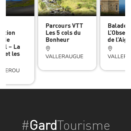
e
Parcours VTT
Balade
tation
Les 5 cols du
L’Observ
f de
Bonheur
de l’Aig
ual – La
n et les
VALLERAUGUE
VALLER
s
ESPEROU
#
Gard
Tourisme