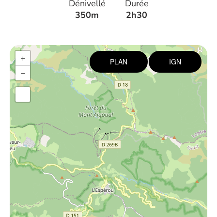
Dénivellé
Durée
350m
2h30
+
PLAN
IGN
−