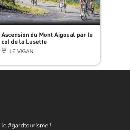
Ascension du Mont Aigoual par le
Cirqu
col de la Lusette
Mauri
LE VIGAN
LE
 le #gardtourisme !