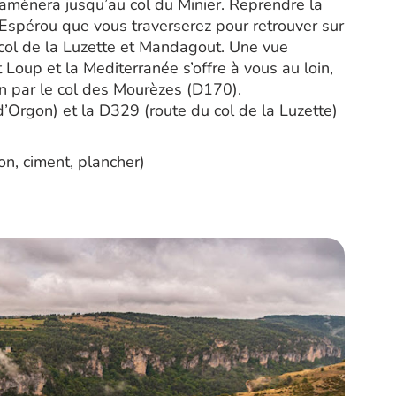
 amènera jusqu’au col du Minier. Reprendre la
’Espérou que vous traverserez pour retrouver sur
 col de la Luzette et Mandagout. Une vue
oup et la Mediterranée s’offre à vous au loin,
n par le col des Mourèzes (D170).
rgon) et la D329 (route du col de la Luzette)
n, ciment, plancher)