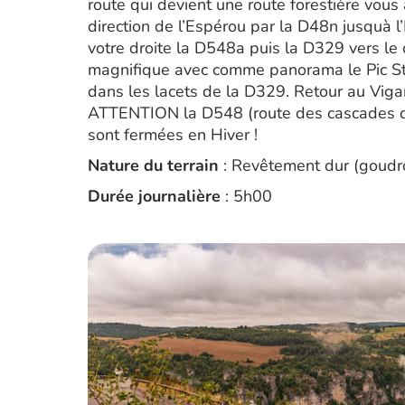
route qui devient une route forestière vous
direction de l’Espérou par la D48n jusquà l
votre droite la D548a puis la D329 vers le
magnifique avec comme panorama le Pic St L
dans les lacets de la D329. Retour au Viga
ATTENTION la D548 (route des cascades d’O
sont fermées en Hiver !
Nature du terrain
: Revêtement dur (goudro
Durée journalière
: 5h00