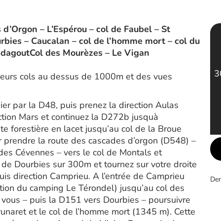
 d’Orgon – L’Espérou – col de Faubel – St
rbies – Caucalan – col de l’homme mort – col du
andagoutCol des Mourèzes – Le Vigan
3
ieurs cols au dessus de 1000m et des vues
ier par la D48, puis prenez la direction Aulas
ction Mars et continuez la D272b jusquà
e forestière en lacet jusqu’au col de la Broue
r prendre la route des cascades d’orgon (D548) –
des Cévennes – vers le col de Montals et
n de Dourbies sur 300m et tournez sur votre droite
uis direction Camprieu. A l’entrée de Camprieu
Der
tion du camping Le Térondel) jusqu’au col des
à vous – puis la D151 vers Dourbies – poursuivre
unaret et le col de l’homme mort (1345 m). Cette