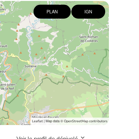
PLAN
IGN
| Map data ©
Leaflet
OpenStreetMap contributors
Voir le profil de dénivelé