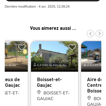
Dernière modification : 4 avr. 2025, 12:26:24
Vous aimerez aussi …
e Aire de Jeu
À 0.2 km de Aire de Jeu
À 0.2 km de Air
e jeux de
Boisset-et-
Aire de 
et-Gaujac
Gaujac
Centre à
Boisset
SSET-ET-
BOISSET-ET-
AC
GAUJAC
BOISS
GAUJAC