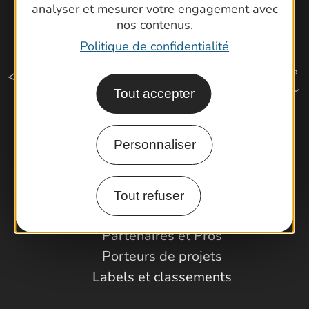
analyser et mesurer votre engagement avec
nos contenus.
Politique de confidentialité
Tout accepter
Comment venir ?
Personnaliser
Espace Pro
Tout refuser
Observatoire
Partenaires et Pros
Porteurs de projets
Labels et classements