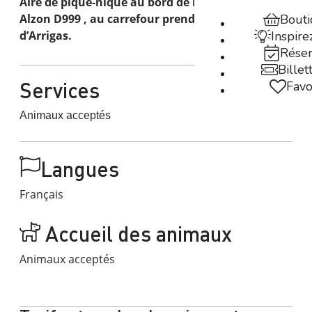
Aire de pique-nique au bord de l’eau.direction
Alzon D999 , au carrefour prendre la direction
Bout
d’Arrigas.
Inspire
Rése
Billet
Services
Favo
Animaux acceptés
Langues
Français
Accueil des animaux
Animaux acceptés