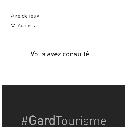
À 1.5 km de Aire de pique-nique des 3 ponts
Aire de jeux
Le
B
Aumessas
Vous avez consulté …
#
Gard
Tourisme