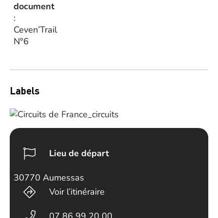
document
:
Ceven’Trail
N°6
Labels
Lieu de départ
30770 Aumessas
Voir l’itinéraire
07 86 99 20 00