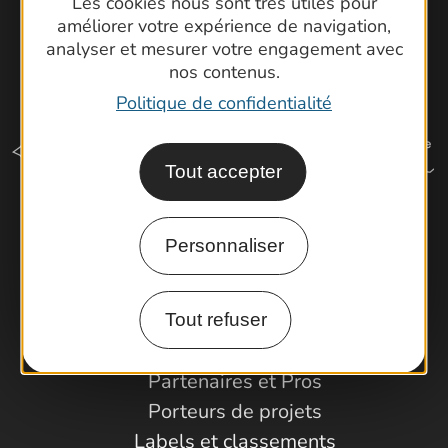
Les cookies nous sont très utiles pour
améliorer votre expérience de navigation,
analyser et mesurer votre engagement avec
nos contenus.
Politique de confidentialité
Tout accepter
Comment venir ?
Personnaliser
Espace Pro
Tout refuser
Observatoire
Partenaires et Pros
Porteurs de projets
Labels et classements