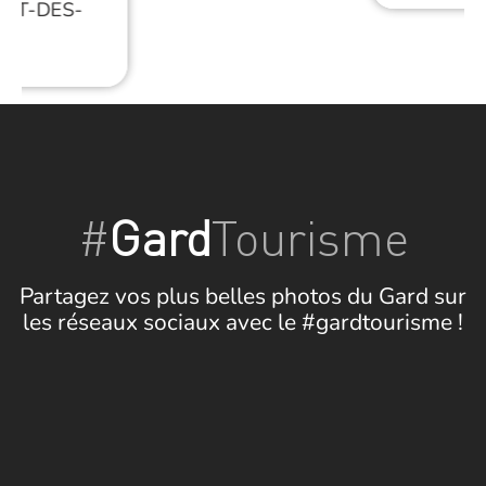
NT-DES-
ES
#
Gard
Tourisme
Partagez vos plus belles photos du Gard sur
les réseaux sociaux avec le #gardtourisme !