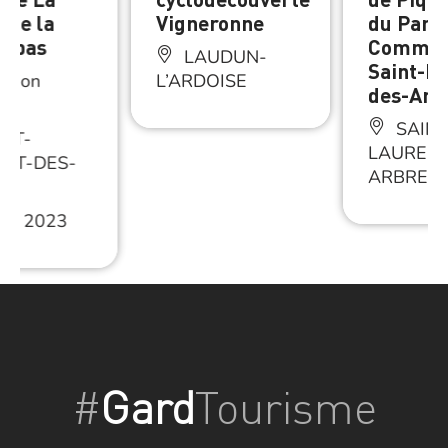
 de la
Vigneronne
du Parc
Ribas
Commun
LAUDUN-
Saint-La
ition
L’ARDOISE
des-Arb
ve
SAINT
NT-
LAURENT
NT-DES-
ARBRES
ES
vril 2023
#
Gard
Tourisme