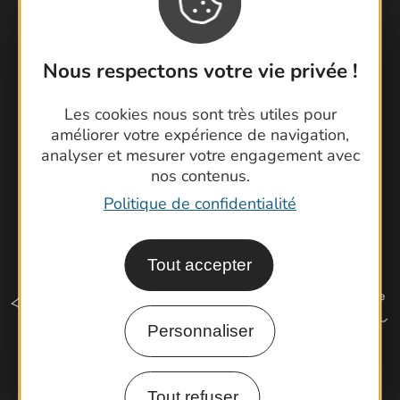
Foire aux questions
Brochures
Cartoguides et Topoguides
Nous respectons votre vie privée !
Latitude Gard
Les cookies nous sont très utiles pour
améliorer votre expérience de navigation,
analyser et mesurer votre engagement avec
nos contenus.
Politique de confidentialité
Tout accepter
Personnaliser
Comment venir ?
Tout refuser