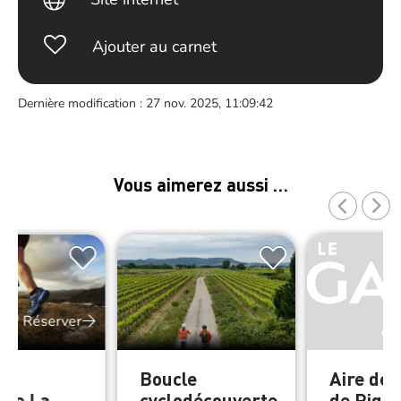
Ajouter au carnet
Dernière modification : 27 nov. 2025, 11:09:42
Vous aimerez aussi …
Réserver
e
Boucle
Aire de 
tre La
cyclodécouverte
de Piqu