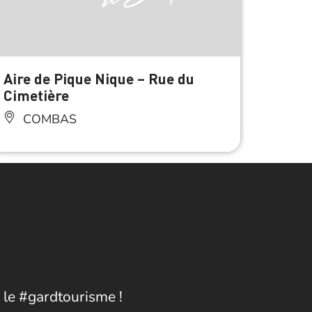
Aire de Pique Nique – Rue du
Boulo
Cimetière
CO
COMBAS
 le #gardtourisme !