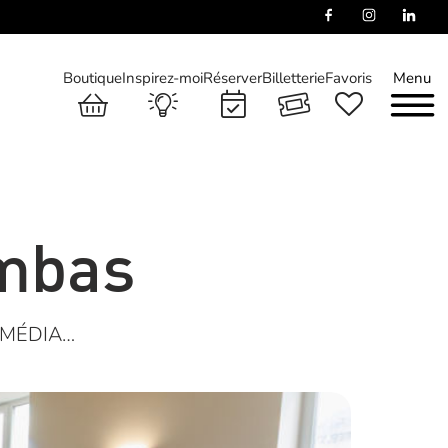
Boutique
Inspirez-moi
Réserver
Billetterie
Favoris
Menu
ombas
 MÉDIA…